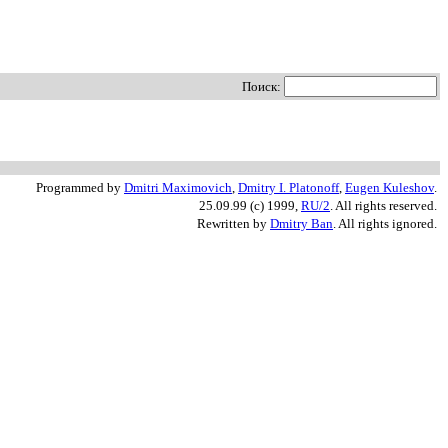
Поиск:
Programmed by
Dmitri Maximovich
,
Dmitry I. Platonoff
,
Eugen Kuleshov
.
25.09.99 (c) 1999,
RU/2
. All rights reserved.
Rewritten by
Dmitry Ban
. All rights ignored.