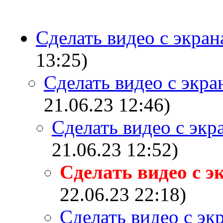
Сделать видео с экра
13:25)
Сделать видео с экр
21.06.23 12:46)
Сделать видео с экр
21.06.23 12:52)
Сделать видео с 
22.06.23 22:18)
Сделать видео с эк