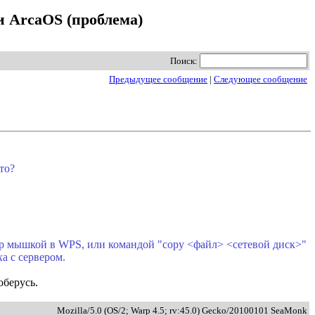
и ArcaOS (проблема)
Поиск:
Предыдущее сообщение
|
Следующее сообщение
то?
ер мышкой в WPS, или командой "copy <файл> <сетевой диск>"
а с сервером.
оберусь.
Mozilla/5.0 (OS/2; Warp 4.5; rv:45.0) Gecko/20100101 SeaMonk