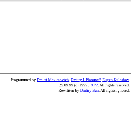
Programmed by
Dmitri Maximovich
,
Dmitry I. Platonoff
,
Eugen Kuleshov
.
25.09.99 (c) 1999,
RU/2
. All rights reserved.
Rewritten by
Dmitry Ban
. All rights ignored.