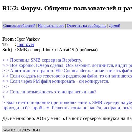
RU/2: Форум. Общение пользователей и раз
Список сообщений
|
Написать новое
|
Ответить на сообщение
|
Домой
From
:
Igor Vaskov
To
:
Improver
Subj
:
SMB сервер Linux и ArcaOS (проблема)
> > Поставил SMB сервер на Rapsberry.
> > Все хорошо. Юзера сделал, Ось заходит, логинится, видит р
> > А вот пишет странно. File Commander начинает писать файл 
> > Если создать из текстового редактора файл, то он запишется
> > Если через PM файл копировать - он копируется.
> >
> > Есть ли возможность это исправить и как?
>
> Было нечто подобное при подключении к SMB-серверу на убу
проходило без проблем. Решения тогда не нашёл, исправилось т
Да, именно оно. AOS у меня 5.1 а вот с сервером линукса на Ra
Wed 02 Jul 2025 18:41