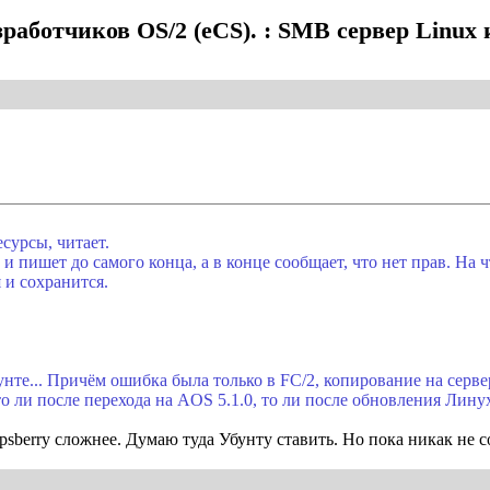
работчиков OS/2 (eCS). : SMB сервер Linux 
есурсы, читает.
и пишет до самого конца, а в конце сообщает, что нет прав. На ч
 и сохранится.
нте... Причём ошибка была только в FC/2, копирование на серв
о ли после перехода на AOS 5.1.0, то ли после обновления Линух
psberry сложнее. Думаю туда Убунту ставить. Но пока никак не с