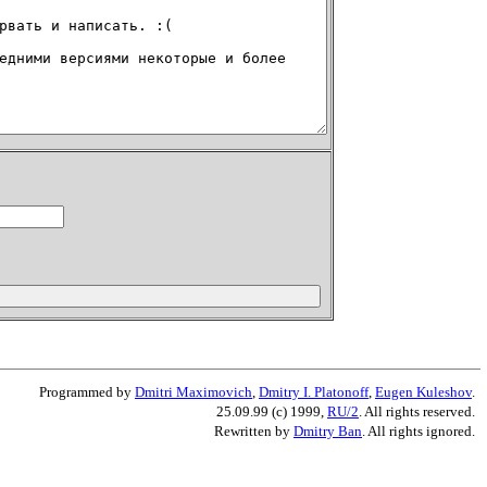
Programmed by
Dmitri Maximovich
,
Dmitry I. Platonoff
,
Eugen Kuleshov
.
25.09.99 (c) 1999,
RU/2
. All rights reserved.
Rewritten by
Dmitry Ban
. All rights ignored.