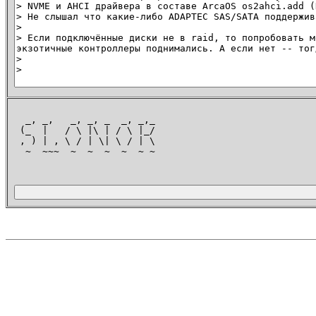
_, _, _, _, _ _, _,_
(_ | / \ |\ | / \ |_/
, ) | , \ / | \| \ / | \
~ ~~~ ~ ~ ~ ~ ~ ~