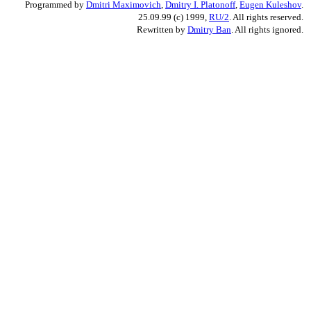
Programmed by
Dmitri Maximovich
,
Dmitry I. Platonoff
,
Eugen Kuleshov
.
25.09.99 (c) 1999,
RU/2
. All rights reserved.
Rewritten by
Dmitry Ban
. All rights ignored.