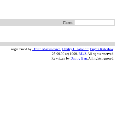
Поиск:
Programmed by
Dmitri Maximovich
,
Dmitry I. Platonoff
,
Eugen Kuleshov
.
25.09.99 (c) 1999,
RU/2
. All rights reserved.
Rewritten by
Dmitry Ban
. All rights ignored.