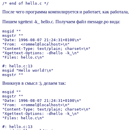
После чего программа компилируется и работает, как работала
Пишем xgettext -k_ hello.c. Получаем файл message.po вида:
msgid ""

msgstr ""

"Date: 1996-08-07 21:24:31+0100\n"

"From:  <rommel@localhost>\n"

"Content-Type: text/plain; charset=\n"

"Xgettext-Options: -dhello -k_\n"

"Files: hello.c\n"

#: hello.c:13

msgid "Hello world!\n"

Вникнув в смысл :), делаем так:
msgid ""

msgstr ""

"Date: 1996-08-07 21:24:31+0100\n"

"From:  <rommel@localhost>\n"

"Content-Type: text/plain; charset=\n"

"Xgettext-Options: -dhello -k_\n"

"Files: hello.c\n"

#: hello.c:13
