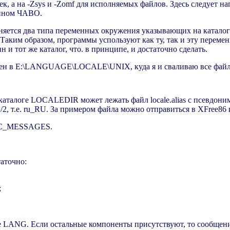
тек, а на -Zsys и -Zomf для исполняемых файлов. Здесь следует 
ойном ЧАВО.
ется два типа переменных окружения указывающих на каталог l
 Таким образом, программы успользуют как ту, так и эту перем
 тот же каталог, что. в принципе, и достаточно сделать.
жен в E:\LANGUAGE\LOCALE\UNIX, куда я и сваливаю все файлы
в каталоге LOCALEDIR может лежать файл locale.alias с псевдон
2, т.е. ru_RU. За примером файла можно отправиться в XFree86 
 LC_MESSAGES.
аточно:
;
е LANG. Если остальные компоненты присутствуют, то сообщени