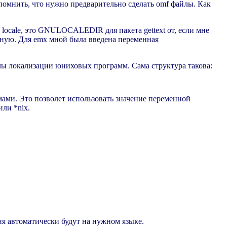
напомнить, что нужно предварительно сделать omf файлы. Как
ocale, это GNULOCALEDIR для пакета gettext от, если мне
енную. Для emx мной была введена переменная
 локализации юниховых программ. Сама структура такова:
имами. Это позволет использовать значение переменной
или *nix.
я автоматически будут на нужном языке.