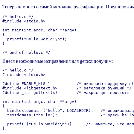
Теперь немного о самой методике руссификации. Предположим,
/* hello.c */

#include <stdio.h>

int main(int argc, char **argv)

{

  printf("Hello world!\n");

}

Внеся необходимые исправления для gettext получим:
/* hello.c */

#include <stdio.h>

#define ENABLE_NLS 1           /* включаем поддержку nl
#include <libgettext.h>        /* заголовки функций */

#define _(s) gettext(s)        /* макрос для простоты  
int main(int argc, char **argv)

{

  bindtextdomain ("hello", LOCALEDIR);   /* инициализац
  textdomain ("hello");                  /* здесь hello
  printf(_("Hello world!\n"));     /* Заметьте, что исп
}
