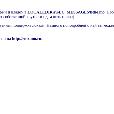
орый и кладем в
LOCALEDIR\ru\LC_MESSAGES\hello.mo
. Пр
 от собственной крутости идем пить пиво ;)
ственная поддержка локали. Немного поподробней о ней вы может
мени на
http://emx.nm.ru
.