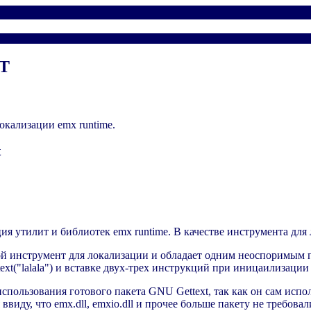
XT
окализации emx runtime.
t
ия утилит и библиотек emx runtime. В качестве инструмента для
вной инструмент для локализации и обладает одним неоспоримы
(gettext("lalala") и вставке двух-трех инструкций при иницаилиза
использования готового пакета GNU Gettext, так как он сам исп
ввиду, что emx.dll, emxio.dll и прочее больше пакету не требова