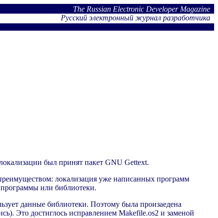
The Russian Electronic Developer Magazine
Русский электронный журнал разработчика
 локализации был принят пакет GNU Gettext.
м преимуществом: локализация уже написанных программ
ции программы или библиотеки.
ользует данные библиотеки. Поэтому была произаедена
лись). Это достиглось исправлением Makefile.os2 и заменой