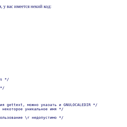
 у вас имеется некий код:
s */

*/

ия gettext, можно указать и GNULOCALEDIR */

 некоторое уникальное имя */

ользование \r недопустимо */
