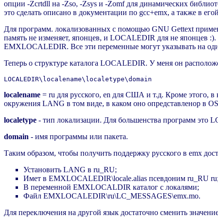
опции -Zcrtdll на -Zso, -Zsys и -Zomf для динамических библио
это сделать описано в документации по gcc+emx, а также в ег
Для программ. локализованных с помощью GNU Gettext применя
память не изменяет, японцев, и LOCALEDIR для не японцев :).
EMXLOCALEDIR. Все эти переменные могут указывать на один и
Теперь о структуре каталога LOCALEDIR. У меня он располо
localename
= ru для русского, en для США и т.д. Кроме этого, 
окружения LANG в том виде, в каком оно опредставленор в OS/
localetype
- тип локализации. Для большенства программ это
domain
- имя программы или пакета.
Таким образом, чтобы получить поддержку русского в emx дост
Установить LANG в ru_RU;
Имет в EMXLOCALEDIR\locale.alias псевдоним ru_RU ru
В переменной EMXLOCALDIR каталог с локалями;
Файл EMXLOCALEDIR\ru\LC_MESSAGES\emx.mo.
Для переключения на другой язык достаточно сменить значени