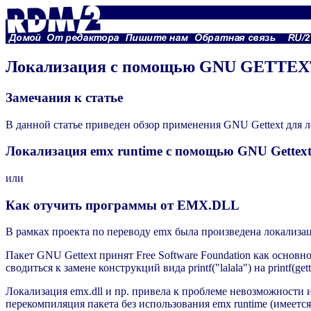
Локализация с помощью GNU GETTE
Замечания к статье
В данной статье приведен обзор применения GNU Gettext для л
Локализация emx runtime с помощью GNU Gettex
или
Как отучить программы от EMX.DLL
В рамках проекта по переводу emx была произведена локализац
Пакет GNU Gettext принят Free Software Foundation как осно
сводиться к замене конструкций вида printf("lalala") на printf
Локализация emx.dll и пр. привела к проблеме невозможности 
перекомпиляция пакета без использования emx runtime (имеется 