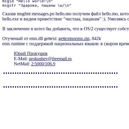
msgid "Hello world!\n"

Сказав msgfmt messages.po hello.mo получим файл hello.mo, кот
hello.exe и видим приветствие "чистааа, пацанам" :). Умиляясь
В заключение я хотел бы добавить, что в OS/2 существует соб
Отученый от emx.dll gettext:
gettextnoemx.zip
, 842k
emx runtime с поддержкой национальных языков: в скором вре
Юрий Прокушев
E-Mail:
prokushev@freemail.ru
NetMail:
2:5000/106.9