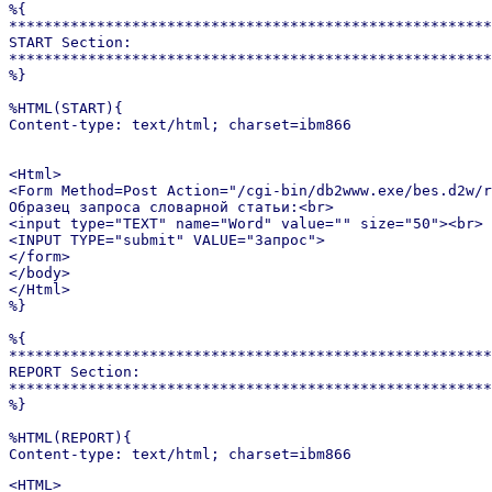
%{

*******************************************************
START Section:

*******************************************************
%}

%HTML(START){

Content-type: text/html; charset=ibm866

<Html>

<Form Method=Post Action="/cgi-bin/db2www.exe/bes.d2w/r
Образец запроса словарной статьи:<br>

<input type="TEXT" name="Word" value="" size="50"><br>

<INPUT TYPE="submit" VALUE="Запрос">

</form>

</body>

</Html>

%}

%{

*******************************************************
REPORT Section:

*******************************************************
%}

%HTML(REPORT){

Content-type: text/html; charset=ibm866
<HTML>
