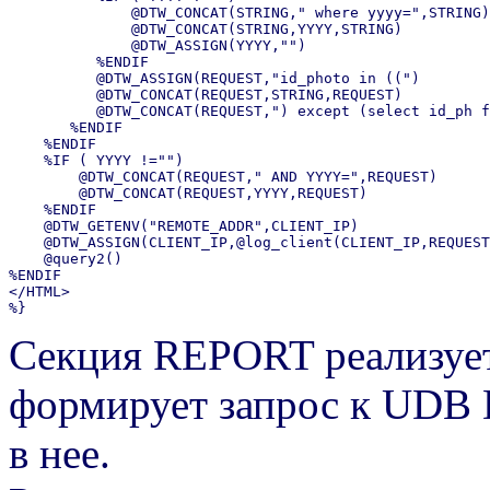
              @DTW_CONCAT(STRING," where yyyy=",STRING)

              @DTW_CONCAT(STRING,YYYY,STRING)

              @DTW_ASSIGN(YYYY,"")

          %ENDIF

          @DTW_ASSIGN(REQUEST,"id_photo in ((")

          @DTW_CONCAT(REQUEST,STRING,REQUEST)

          @DTW_CONCAT(REQUEST,") except (select id_ph f
       %ENDIF

    %ENDIF

    %IF ( YYYY !="")

        @DTW_CONCAT(REQUEST," AND YYYY=",REQUEST)

        @DTW_CONCAT(REQUEST,YYYY,REQUEST)

    %ENDIF

    @DTW_GETENV("REMOTE_ADDR",CLIENT_IP)

    @DTW_ASSIGN(CLIENT_IP,@log_client(CLIENT_IP,REQUEST
    @query2()

%ENDIF

</HTML>

%}
Секция REPORT реализует
формирует запрос к UDB 
в нее.