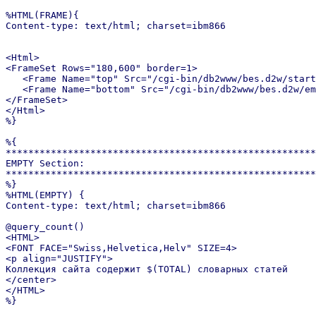
%HTML(FRAME){

Content-type: text/html; charset=ibm866

<Html>

<FrameSet Rows="180,600" border=1>

   <Frame Name="top" Src="/cgi-bin/db2www/bes.d2w/start
   <Frame Name="bottom" Src="/cgi-bin/db2www/bes.d2w/em
</FrameSet>

</Html>

%}

%{

*******************************************************
EMPTY Section:

*******************************************************
%}

%HTML(EMPTY) {

Content-type: text/html; charset=ibm866

@query_count()

<HTML>

<FONT FACE="Swiss,Helvetica,Helv" SIZE=4>

<p align="JUSTIFY">

Коллекция сайта содержит $(TOTAL) словарных статей

</center>

</HTML>

%}
