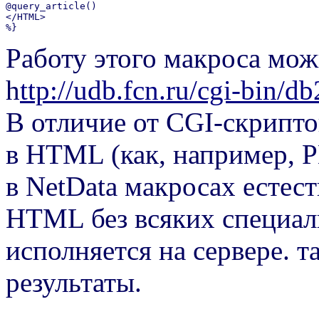
@query_article()

</HTML>

%}
Работу этого макроса мо
h
ttp://udb.fcn.ru/cgi-bin/
В отличие от CGI-скрипто
в HTML (как, например, 
в NetData макросах естес
HTML без всяких специаль
исполняется на сервере. т
результаты.