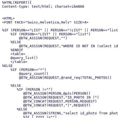
%HTML(REPORT){

Content-type: text/html; charset=ibm866

<HTML>

<FONT FACE="Swiss,Helvetica,Helv" SIZE=4>

%IF (PERSON=="LIST" || PERSON=="!LIST" || PERSON=="list
    %IF (PERSON=="LIST" || PERSON=="list")

        @DTW_ASSIGN(REQUEST,"")

    %ELSE

        @DTW_ASSIGN(REQUEST,"WHERE ID NOT IN (select id
    %ENDIF

    <table>

    @query_list()

    </table>

%ELSE

    %IF (PERSON=="*")

        @query_count()

        @DTW_ASSIGN(REQUEST,@rand_req(TOTAL_PHOTOS))

    %ELSE

       %IF (PERSON !="")

          @DTW_ASSIGN(PERSON,@p2s(PERSON))

          @DTW_ASSIGN(REQUEST,"ID_PHOTO IN (")

          @DTW_CONCAT(REQUEST,PERSON,REQUEST)

          @DTW_CONCAT(REQUEST,")",REQUEST)

       %ELSE

          @DTW_ASSIGN(STRING,"select id_photo from phot
          %IF ( YYYY !="")
