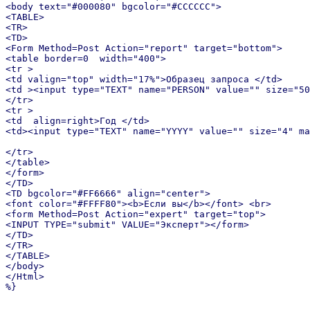
<body text="#000080" bgcolor="#CCCCCC">

<TABLE>

<TR>

<TD>

<Form Method=Post Action="report" target="bottom">

<table border=0  width="400">

<tr >

<td valign="top" width="17%">Образец запроса </td>

<td ><input type="TEXT" name="PERSON" value="" size="50
</tr>

<tr >

<td  align=right>Год </td>

<td><input type="TEXT" name="YYYY" value="" size="4" ma
</tr>

</table>

</form>

</TD>

<TD bgcolor="#FF6666" align="center">

<font color="#FFFF80"><b>Если вы</b></font> <br>

<form Method=Post Action="expert" target="top">

<INPUT TYPE="submit" VALUE="Эксперт"></form>

</TD>

</TR>

</TABLE>

</body>

</Html>

%}
