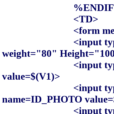
%ENDIF
<TD>
<form method="ge
<input type=ima
weight="80" Height="10
<input type="h
value=$(V1)>
<input type="
name=ID_PHOTO value=
<input type="h