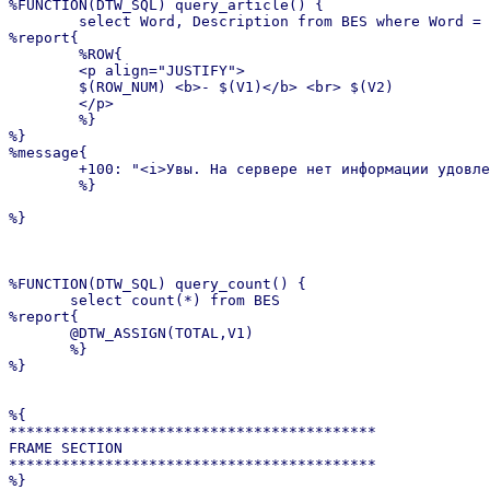
%FUNCTION(DTW_SQL) query_article() {

        select Word, Description from BES where Word = 
%report{

        %ROW{

        <p align="JUSTIFY">

        $(ROW_NUM) <b>- $(V1)</b> <br> $(V2)

        </p>

        %}

%}

%message{

        +100: "<i>Увы. На сервере нет информации удовле
        %}

%}

%FUNCTION(DTW_SQL) query_count() {

       select count(*) from BES

%report{

       @DTW_ASSIGN(TOTAL,V1)

       %}

%}

%{

******************************************

FRAME SECTION

******************************************

%}
