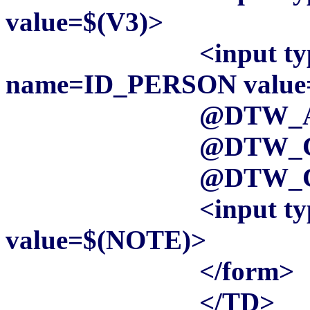
value=$(V3)>
<input type="
name=ID_PERSON value
@DTW_ASSIGN
@DTW_CONCAT(
@DTW_CONCAT(
<input type="h
value=$(NOTE)>
</form>
</TD>