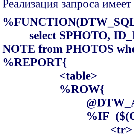
Реализация запроса имеет
%FUNCTION(DTW_SQL) 
select SPHOTO, ID_
NOTE from PHOTOS whe
%REPORT{
<table>
%ROW{
@DTW_ADD(COU
%IF ($(COUN
<tr>