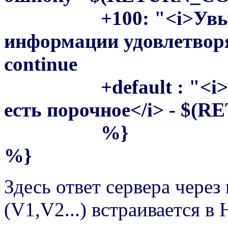
+100: "<i>Увы. На
информации удовлетвор
continue
+default : "<i>Увы.
есть порочное</i> - $(
%}
%}
Здесь ответ сервера чере
(V1,V2...) встраивается 