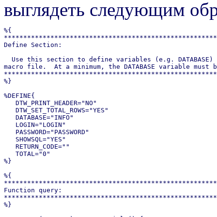
выглядеть следующим обр
%{

*******************************************************
Define Section:

  Use this section to define variables (e.g. DATABASE) 
macro file.  At a minimum, the DATABASE variable must b
*******************************************************
%}

%DEFINE{

   DTW_PRINT_HEADER="NO"

   DTW_SET_TOTAL_ROWS="YES"

   DATABASE="INFO"

   LOGIN="LOGIN"

   PASSWORD="PASSWORD"

   SHOWSQL="YES"

   RETURN_CODE=""

   TOTAL="0"

%}

%{

*******************************************************
Function query:

*******************************************************
%}
