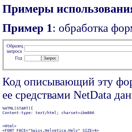
Примеры использовани
Пример 1
: обработка фор
Образец
запроса
Год
Код описывающий эту фор
ее средствами NetData да
%HTML(START){

Content-type: text/html; charset=ibm866

<Html>

<FONT FACE="Swiss,Helvetica,Helv" SIZE=4>
