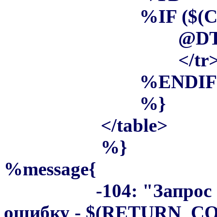
%IF ($(COUNT
@DTW_ASSIG
</tr
%ENDIF
%}
</table>
%}
%message{
-104: "Запрос соде
ошибку - $(RETURN_COD