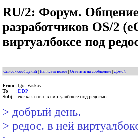
RU/2: Форум. Общение
разработчиков OS/2 (eC
виртуалбоксе под редо
Список сообщений
|
Написать новое
|
Ответить на сообщение
|
Домой
From
:
Igor Vaskov
To
:
DDP
Subj
:
екс как гость в виртуалбоксе под редосью
> добрый день.
> редос. в ней виртуалбокс