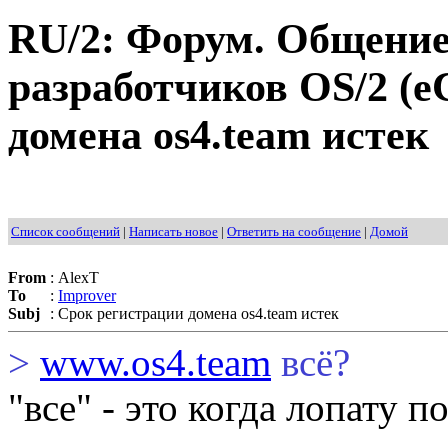
RU/2: Форум. Общение
разработчиков OS/2 (e
домена os4.team истек
Список сообщений
|
Написать новое
|
Ответить на сообщение
|
Домой
From
:
AlexT
To
:
Improver
Subj
:
Срок регистрации домена os4.team истек
>
www.os4.team
всё?
"все" - это когда лопату 