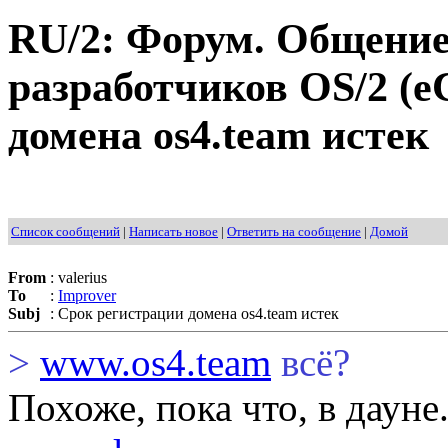
RU/2: Форум. Общение
разработчиков OS/2 (e
домена os4.team истек
Список сообщений
|
Написать новое
|
Ответить на сообщение
|
Домой
From
:
valerius
To
:
Improver
Subj
:
Срок регистрации домена os4.team истек
>
www.os4.team
всё?
Похоже, пока что, в дауне