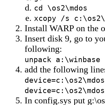
cd \os2\mdos
xcopy /s c:\os2
Install WARP on the or
Insert disk 9, go to yo
following:
unpack a:\winbase
add the following line
device=c:\os2\mdos
device=c:\os2\mdos
In config.sys put g:\