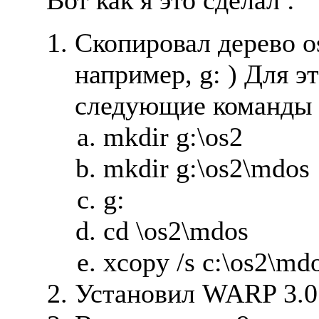
Вот как я это сделал :
Скопировал дерево o
например, g: ) Для 
следующие команды 
mkdir g:\os2
mkdir g:\os2\mdos
g:
cd \os2\mdos
xcopy /s c:\os2\md
Установил WARP 3.0