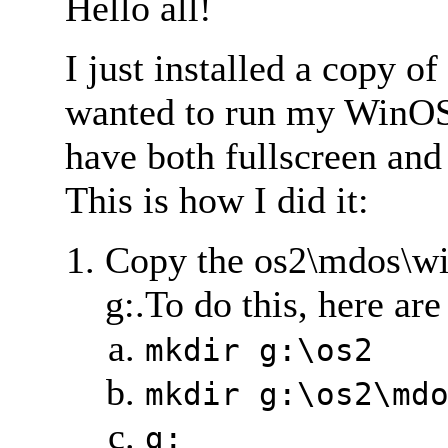
Hello all!
I just installed a copy 
wanted to run my WinOS
have both fullscreen an
This is how I did it:
Copy the os2\mdos\win
g:.To do this, here are
mkdir g:\os2
mkdir g:\os2\md
g: