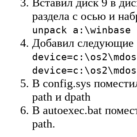
Вставил диск 9 в дис
раздела с осью и на
unpack a:\winbase
Добавил следующие с
device=c:\os2\mdos
device=c:\os2\mdos
В config.sys помести
path и dpath
В autoexec.bat помес
path.