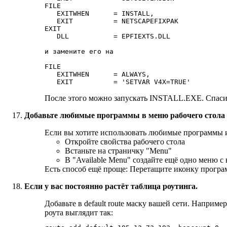
FILE

   EXITWHEN      = INSTALL,

   EXIT          = NETSCAPEFIXPAK

EXIT

   DLL           = EPFIEXTS.DLL

и замените его на

FILE

   EXITWHEN      = ALWAYS,

После этого можно запускать INSTALL.EXE. Спас
Добавьте любимые программы в меню рабочего стола
Если вы хотите использовать любимые программы из 
Откройте свойства рабочего стола
Встаньте на страничку "Menu"
В "Available Menu" создайте ещё одно меню 
Есть способ ещё проще: Перетащите иконку програм
Если у вас постоянно растёт таблица роутинга.
Добавьте в default route маску вашей сети. Наприм
роута выглядит так: