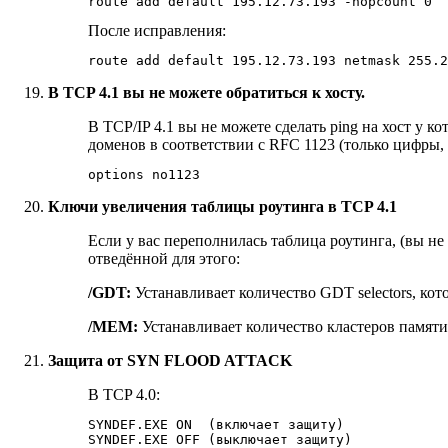
route add default 195.12.73.193 -hopcount 0
После исправления:
route add default 195.12.73.193 netmask 255.2
В TCP 4.1 вы не можете обратиться к хосту.
В TCP/IP 4.1 вы не можете сделать ping на хост у 
доменов в соответствии с RFC 1123 (только цифры
options no1123
Ключи увеличения таблицы роутинга в TCP 4.1
Если у вас переполнилась таблица роутинга, (вы не
отведённой для этого:
/GDT:
Устанавливает количество GDT selectors, кот
/MEM:
Устанавливает количество кластеров памяти 
Защита от SYN FLOOD ATTACK
В TCP 4.0:
SYNDEF.EXE ON  (включает защиту)

SYNDEF.EXE OFF (выключает защиту)