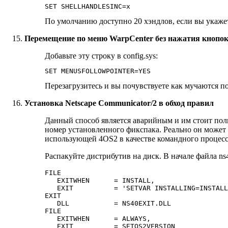
SET SHELLHANDLESINC=x
По умолчанию доступно 20 хэндлов, если вы укажете
Перемещение по меню WarpCenter без нажатия кноп
Добавьте эту строку в config.sys:
SET MENUSFOLLOWPOINTER=YES
Перезагрузитесь и вы почувствуете как мучаются п
Установка Netscape Communicator/2 в обход правил
Данный способ является аварийным и им стоит поль
номер установленного фикспака. Реально он может
использующей 4OS2 в качестве командного процесс
Распакуйте дистрибутив на диск. В начале файла n
FILE

   EXITWHEN      = INSTALL,

   EXIT          = 'SETVAR INSTALLING=INSTALL
EXIT

   DLL           = NS40EXIT.DLL

FILE

   EXITWHEN      = ALWAYS,

   EXIT          = SETOS2VERSION
