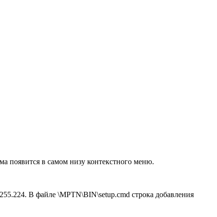
ма появится в самом низу контекстного меню.
5.255.224. В файле \MPTN\BIN\setup.cmd строка добавления