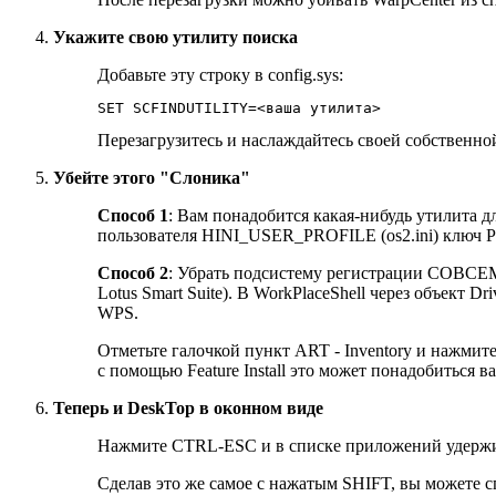
Укажите свою утилиту поиска
Добавьте эту строку в config.sys:
SET SCFINDUTILITY=<ваша утилита>
Перезагрузитесь и наслаждайтесь своей собственно
Убейте этого "Слоника"
Способ 1
: Вам понадобится какая-нибудь утилита д
пользователя HINI_USER_PROFILE (os2.ini) ключ P
Способ 2
: Убрать подсистему регистрации СОВСЕМ.
Lotus Smart Suite). В WorkPlaceShell через объект Dr
WPS.
Отметьте галочкой пункт ART - Inventory и нажмите
с помощью Feature Install это может понадобиться ва
Теперь и DeskTop в оконном виде
Нажмите CTRL-ESC и в списке приложений удержива
Сделав это же самое с нажатым SHIFT, вы можете с