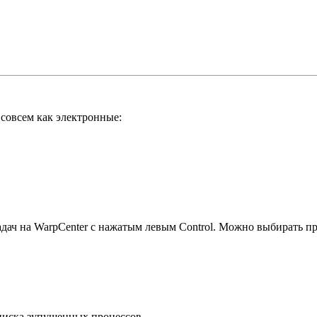
т совсем как электронные:
дач на WarpCenter с нажатым левым Control. Можно выбирать пр
списка зупущенных процессов.