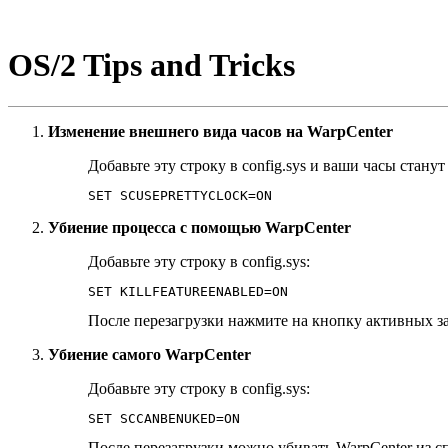
OS/2 Tips and Tricks
Изменение внешнего вида часов на WarpCenter
Добавьте эту строку в config.sys и ваши часы стану
SET SCUSEPRETTYCLOCK=ON
Убиение процесса с помощью WarpCenter
Добавьте эту строку в config.sys:
SET KILLFEATUREENABLED=ON
После перезагрузки нажмите на кнопку активных за
Убиение самого WarpCenter
Добавьте эту строку в config.sys:
SET SCCANBENUKED=ON
После перезагрузки можно убивать WarpCenter из 