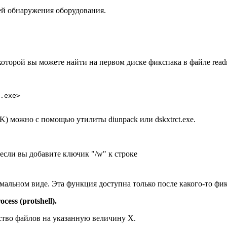
ней обнаружения оборудования.
оторой вы можете найти на первом диске фикспака в файле readm
.exe>
) можно с помощью утилиты diunpack или dskxtrct.exe.
о если вы добавите ключик "/w" к строке
рмальном виде. Эта функция доступна только после какого-то фик
ess (protshell).
ство файлов на указанную величину X.