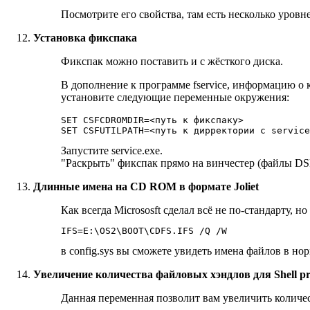
Посмотрите его свойства, там есть несколько уров
Установка фикспака
Фикспак можно поставить и с жёсткого диска.
В дополнение к программе fservice, информацию о к
установите следующие переменные окружения:
SET CSFCDROMDIR=<путь к фикспаку>
SET CSFUTILPATH=<путь к дирректории c service
Запустите service.exe.
"Раскрыть" фикспак прямо на винчестер (файлы DSK
Длинные имена на CD ROM в формате Joliet
Как всегда Micrososft сделал всё не по-стандарту, н
IFS=E:\OS2\BOOT\CDFS.IFS /Q /W 
в config.sys вы сможете увидеть имена файлов в но
Увеличение количества файловых хэндлов для Shell proc
Данная переменная позволит вам увеличить количе