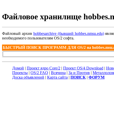
Файловое хранилище hobbes.
Файловый архив
hobbesarchive (бывший hobbes.nmsu.edu)
являе
необходимого пользователям OS/2 софта.
БЫСТРЫЙ ПОИСК ПРОГРАММ ДЛЯ OS/2 на hobbes.msu.
Домой
|
Проект ядро Core/2
|
Проект OS/4 Download
|
Нов
Проекты
|
OS/2 FAQ
|
Всячина
|
За и Против
|
Металлоло
Доска объявлений
|
Карта сайта
|
ПОИСК
|
ФОРУМ