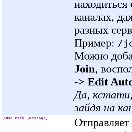
находиться 
каналах, да
разных серв
Пример:
/j
Можно доба
Join
, восп
-> Edit Aut
Да, кстати,
зайдя на ка
/msg
nick [message]
Отправляет