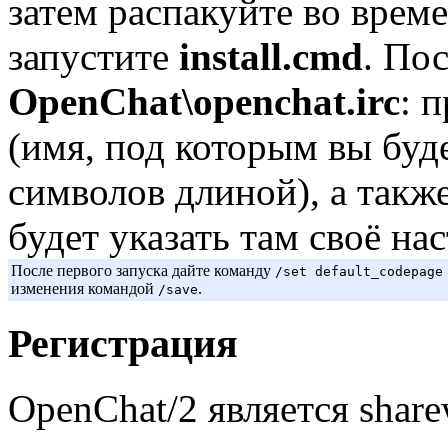
затем распакуйте во врем
запустите
install.cmd
. По
OpenChat\openchat.irc
: 
(имя, под которым вы буде
символов длиной), а такж
будет указать там своё на
После первого запуска дайте команду
/set default_codepage
изменения командой
.
/save
Регистрация
OpenChat/2 является shar