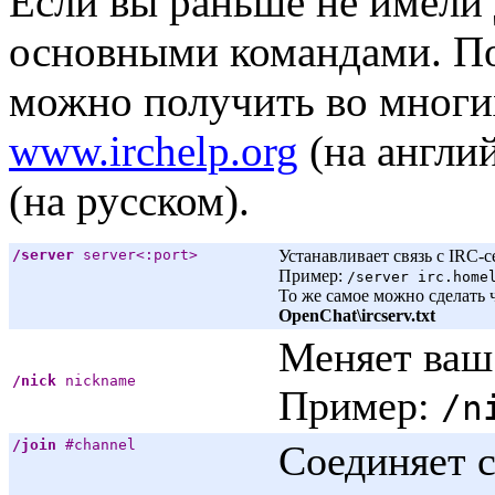
Если вы раньше не имели 
основными командами. П
можно получить во многи
www.irchelp.org
(на англи
(на русском).
/server
server<:port>
Устанавливает связь с IRC-
Пример:
/server irc.home
То же самое можно сделать 
OpenChat\ircserv.txt
Меняет ваш
/nick
nickname
Пример:
/n
/join
#channel
Соединяет с