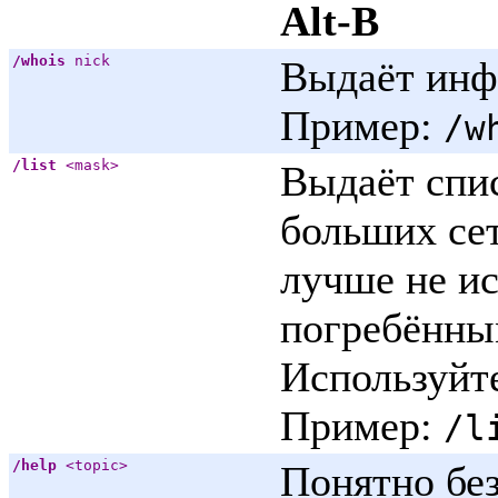
Alt-B
/whois
nick
Выдаёт ин
Пример:
/w
/list
<mask>
Выдаёт спис
больших сет
лучше не ис
погребённы
Используйте
Пример:
/l
/help
<topic>
Понятно без