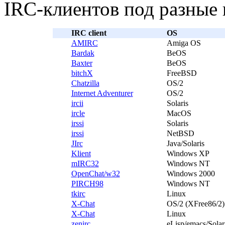
IRC-клиентов под разные 
.
IRC client
OS
AMIRC
Amiga OS
Bardak
BeOS
Baxter
BeOS
bitchX
FreeBSD
Chatzilla
OS/2
Internet Adventurer
OS/2
ircii
Solaris
ircle
MacOS
irssi
Solaris
irssi
NetBSD
JIrc
Java/Solaris
Klient
Windows XP
mIRC32
Windows NT
OpenChat/w32
Windows 2000
PIRCH98
Windows NT
tkirc
Linux
X-Chat
OS/2 (XFree86/2)
X-Chat
Linux
zenirc
eLisp/emacs/Solar