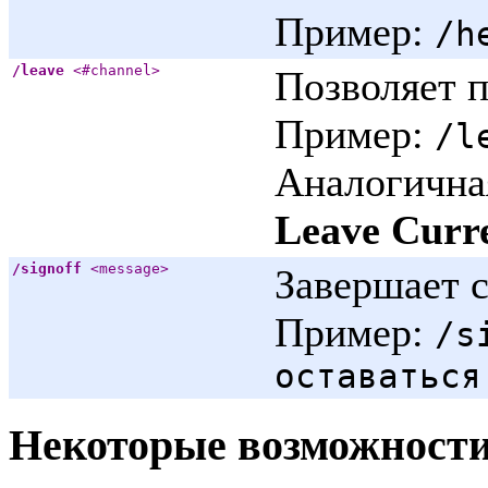
Пример:
/h
/leave
<#channel>
Позволяет 
Пример:
/l
Аналогична
Leave Curr
/signoff
<message>
Завершает 
Пример:
/s
оставаться
Некоторые возможности