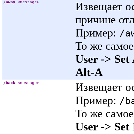
/away
<message>
Извещает ос
причине от
Пример:
/a
То же самое
User -> Set
Alt-A
/back
<message>
Извещает ос
Пример:
/b
То же самое
User -> Set