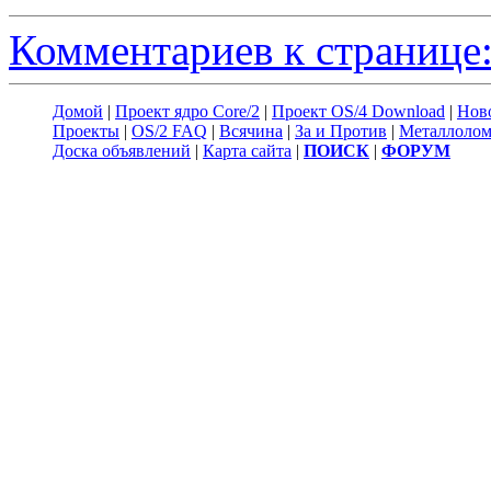
Комментариев к странице:
Домой
|
Проект ядро Core/2
|
Проект OS/4 Download
|
Нов
Проекты
|
OS/2 FAQ
|
Всячина
|
За и Против
|
Металлоло
Доска объявлений
|
Карта сайта
|
ПОИСК
|
ФОРУМ