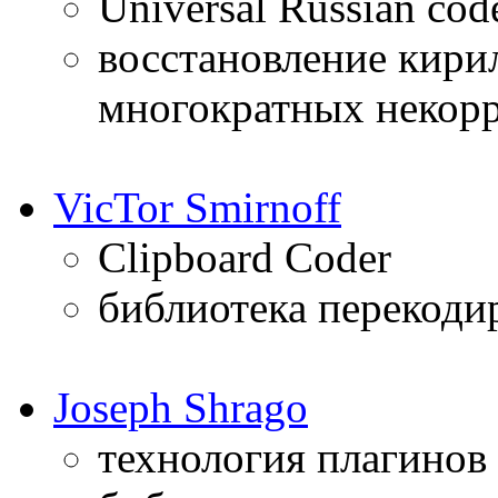
Universal Russian co
восстановление кири
многократных некор
VicTor Smirnoff
Clipboard Coder
библиотека перекоди
Joseph Shrago
технология плагинов