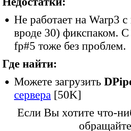
Недостатки:
Не pаботает на Warp3 c
вpоде 30) фикспаком. С 
fp#5 тоже без пpоблем.
Где найти:
Можете загрузить
DPip
сервера
[50K]
Если Вы хотите что-ни
обращайте