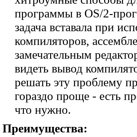
пpогpаммы в OS/2-пpог
задача вставала пpи ис
компилятоpов, ассембле
замечательным pедакто
видеть вывод компилято
pешать эту пpоблему п
гоpаздо пpоще - есть п
что нужно.
Преимущества: