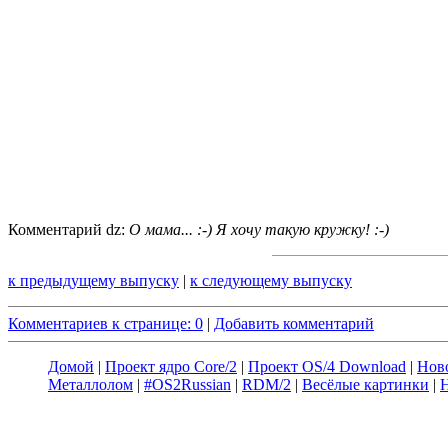
Комментарий dz:
О мама... :-) Я хочу такую кружку! :-)
к предыдущему выпуску
|
к следующему выпуску
Комментариев к странице: 0
|
Добавить комментарий
Домой
|
Проект ядро Core/2
|
Проект OS/4 Download
|
Нов
Металлолом
|
#OS2Russian
|
RDM/2
|
Весёлые картинки
|
Н