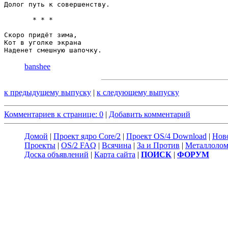
Долог путь к совершенству.

       * * *

Скоро придёт зима,

Кот в уголке экрана

banshee
к предыдущему выпуску
|
к следующему выпуску
Комментариев к странице: 0
|
Добавить комментарий
Домой
|
Проект ядро Core/2
|
Проект OS/4 Download
|
Нов
Проекты
|
OS/2 FAQ
|
Всячина
|
За и Против
|
Металлоло
Доска объявлений
|
Карта сайта
|
ПОИСК
|
ФОРУМ