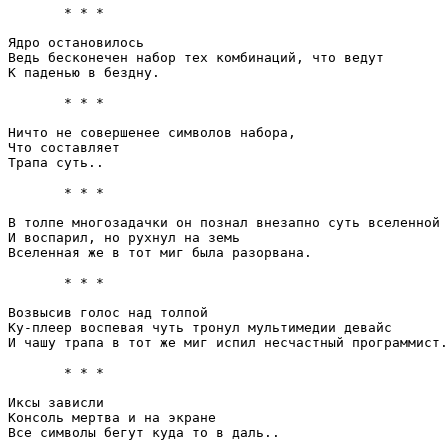
       * * *

Ядро остановилось

Ведь бесконечен набор тех комбинаций, что ведут

К паденью в бездну.

       * * *

Ничто не совершенее символов набора, 

Что составляет

Трапа суть..

       * * *

В толпе многозадачки он познал внезапно суть вселенной

И воспарил, но рухнул на земь

Вселенная же в тот миг была разорвана.

       * * *

Возвысив голос над толпой

Ку-плеер воспевая чуть тронул мультимедии девайс

И чашу трапа в тот же миг испил несчастный программист.

       * * *

Иксы зависли

Консоль мертва и на экране

Все символы бегут куда то в даль..
