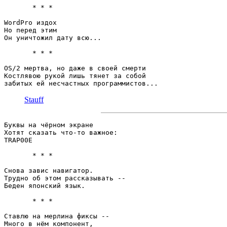
       * * *

WordPro издох

Но перед этим 

Он уничтожил дату всю...

       * * *

OS/2 мертва, но даже в своей смерти

Костлявою рукой лишь тянет за собой

Stauff
Буквы на чёрном экране

Хотят сказать что-то важное:

TRAP00E

       * * *

Снова завис навигатор.

Трудно об этом рассказывать --

Беден японский язык.

       * * *

Ставлю на мерлина фиксы --

Много в нём компонент,
