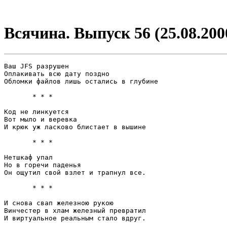
Всячина. Выпуск 56 (25.08.200
Ваш JFS разрушен

Оплакивать всю дату поздно

Обломки файлов лишь остались в глубине

       * * *

Код не линкуется

Вот мыло и веревка

И крюк уж ласково блистает в вышине

       * * *

Нетшкаф упал

Но в горечи паденья

Он ощутил свой взлет и трапнул все.

       * * *

И снова свап железною рукою

Винчестер в хлам железный превратил

И виртуальное реальным стало вдруг.
