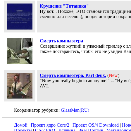
Крушение "Титаника"
Ну вот... Похоже, ЭТО становится традицией
смешно или весело :), но для истории сохран
Смерть компьютера
Совершенно жуткий и ужасный триллер с эле
также постарайтесь, чтобы его не увидел Ва
Смерть компьютера. Part deux.
(
New
)
"Now you really begin to annoy me!" -- "Ну в
AVI.
Координатор рубрики:
GlassMan(RU)
Домой
|
Проект ядро Core/2
|
Проект OS/4 Download
|
Нов
Проекты
|
OS/2 FAQ
|
Всячина
|
За и Против
|
Металлоло