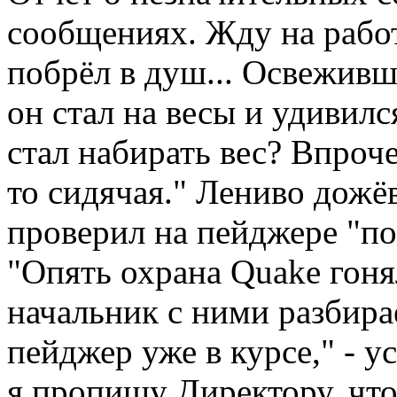
сообщениях. Жду на рабо
побрёл в душ... Освежив
он стал на весы и удивилс
стал набирать вес? Впроче
то сидячая." Лениво дожё
проверил на пейджере "п
"Опять охрана Quake гоня
начальник с ними разбирае
пейджер уже в курсе," - у
я пропишу Директору, чт